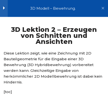
3D Modell – Bewehrung.
Zum
Start
Kurse
Inhalt
BIM Bewehrungsplanung
Grundlagen der 3D
8
springen
3D Lektion 2 – Erzeugen
Bewehrungsplanung
von Schnitten und
Ansichten
3D Lektion 1 – Unterschiede
2D und 3D Modell
Diese Lektion zeigt, wie eine Zeichnung mit 2D
Bewehrungsplanung
Bauteilgeometrie für die Eingabe einer 3D
10 Minutes
Bewehrung (3D Hybridbewehrung) vorbereitet
werden kann. Gleichzeitige Eingabe von
3D Lektion 2 – Erzeugen
herkömmlicher 2D Modellbewehrung ist dabei kein
von Schnitten und
Hindernis.
Ansichten
15 Minutes
[toc]
3D Lektion 3 – Eingabe in
Schnitten / Ansichten. So