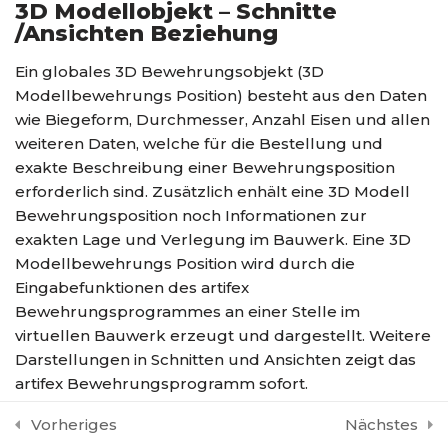
3D Modellobjekt – Schnitte
einfach wie 2D
/Ansichten Beziehung
30 Minutes
Ein globales 3D Bewehrungsobjekt (3D
3D Lektion 4 – Der
Modellbewehrungs Position) besteht aus den Daten
Eingabedialog für freies
wie Biegeform, Durchmesser, Anzahl Eisen und allen
Bewehren im Raum
weiteren Daten, welche für die Bestellung und
30 Minutes
exakte Beschreibung einer Bewehrungsposition
erforderlich sind. Zusätzlich enhält eine 3D Modell
3D Lektion 5 – Räumliche
Bewehrungsposition noch Informationen zur
Lage der Eisen
exakten Lage und Verlegung im Bauwerk. Eine 3D
30 Minutes
Modellbewehrungs Position wird durch die
Eingabefunktionen des artifex
3D Lektion 6 – CAD
Bewehrungsprogrammes an einer Stelle im
Einstellungen für die 3D
virtuellen Bauwerk erzeugt und dargestellt. Weitere
Eingabe
Darstellungen in Schnitten und Ansichten zeigt das
Startseite
Kursübersicht
artifex Homepage
30 Minutes
artifex Bewehrungsprogramm sofort.
Copyright 2020-2022 Wellcom Software Gmbh
3D Lektion 7 –
Diese weiteren Darstellungen einer
Vorheriges
Nächstes
Impressum
|
Datenschutz
Vollautomatisch mit Makros
Bewehrungsverlegung müssen nicht mit einer