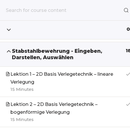
Start
Kurse
CAD Bewehrungspl
Zum
Inhalt
0
springen
Stabstahlbewehrung - Eingeben,
1
Darstellen, Auswählen
Lektion 1 – 2D Basis Verlegetechnik – lineare
Verlegung
15 Minutes
Lektion 2 – 2D Basis Verlegetechnik –
bogenförmige Verlegung
15 Minutes