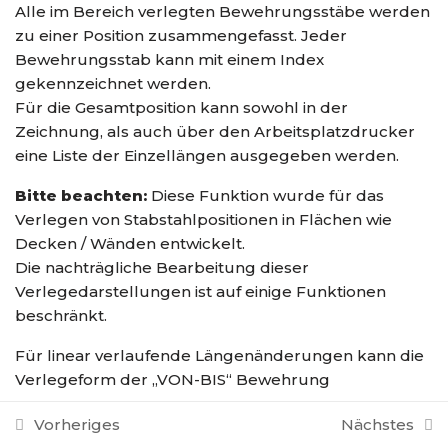
Alle im Bereich verlegten Bewehrungsstäbe werden
15 Minutes
zu einer Position zusammengefasst. Jeder
Bewehrungsstab kann mit einem Index
Lektion 3 – Konstruieren
gekennzeichnet werden.
einer X2 – Form (nicht
Für die Gesamtposition kann sowohl in der
genormte Form)
Zeichnung, als auch über den Arbeitsplatzdrucker
15 Minutes
eine Liste der Einzellängen ausgegeben werden.
Lektion 4 – Stäbe verlegen
Bitte beachten:
Diese Funktion wurde für das
an schräger Schalkante
Verlegen von Stabstahlpositionen in Flächen wie
15 Minutes
Decken / Wänden entwickelt.
Die nachträgliche Bearbeitung dieser
Lektion 5 –
Verlegedarstellungen ist auf einige Funktionen
Verankerungsgenerator
beschränkt.
15 Minutes
Für linear verlaufende Längenänderungen kann die
Startseite
Kursübersicht
artifex Homepage
Lektion 6 – Kette eingeben
Verlegeform der „VON-BIS“ Bewehrung
15 Minutes
komfortabler sein.
Copyright 2020-2022 Wellcom Software Gmbh
Vorheriges
Nächstes
Impressum
|
Datenschutz
Lektion 7 – Verwendung
Der Vorgang wird mit Text und Bildern und einem