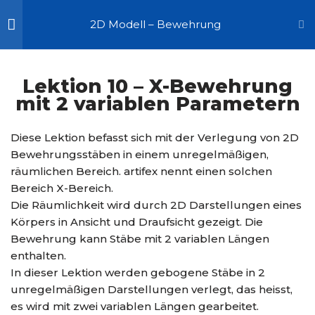
2D Modell – Bewehrung
Zum
Start
Kurse
Inhalt
CAD Bewehrungsplanung
0
springen
Lektion 10 – X-Bewehrung
mit 2 variablen Parametern
Stabstahlbewehrung -
18
Diese Lektion befasst sich mit der Verlegung von 2D
Eingeben, Darstellen,
Auswählen
Bewehrungsstäben in einem unregelmäßigen,
räumlichen Bereich. artifex nennt einen solchen
Bereich X-Bereich.
Lektion 1 – 2D Basis
Die Räumlichkeit wird durch 2D Darstellungen eines
Verlegetechnik – lineare
Körpers in Ansicht und Draufsicht gezeigt. Die
Verlegung
Bewehrung kann Stäbe mit 2 variablen Längen
15 Minutes
enthalten.
In dieser Lektion werden gebogene Stäbe in 2
Lektion 2 – 2D Basis
unregelmäßigen Darstellungen verlegt, das heisst,
Verlegetechnik –
es wird mit zwei variablen Längen gearbeitet.
bogenförmige Verlegung